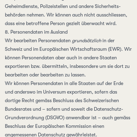
Geheim­dienste, Polizei­stellen und andere Sicherheits­
behörden nehmen. Wir können auch nicht ausschliessen,
dass eine betroffene Person gezielt überwacht wird.
8. Personen­daten im Ausland
Wir bearbeiten Personen­daten
grundsätzlich
in der
Schweiz und im Euro­päischen Wirtschafts­raum (EWR). Wir
können Personen­daten aber auch in andere Staaten
exportieren bzw. übermitteln, insbesondere um sie dort zu
bear­beiten oder bear­beiten zu lassen.
Wir können Personen­daten in alle
Staaten auf der Erde
und anderswo im
Universum
exportieren, sofern das
dortige Recht gemäss
Beschluss des Schwei­zerischen
Bundesrates
und – sofern und soweit die Daten­schutz-
Grund­verordnung (DSGVO) anwendbar ist – auch gemäss
Beschluss der Euro­päischen Kommission
einen
angemessenen Daten­schutz gewährleistet.