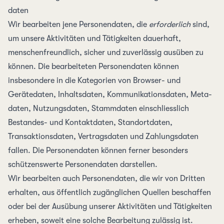
daten
Wir bearbeiten jene Personen­daten, die
erforderlich
sind,
um unsere Aktivitäten und Tätig­keiten dauerhaft,
menschen­freundlich, sicher und zuverlässig ausüben zu
können. Die bearbeiteten Personen­daten können
insbesondere in die Kategorien von Browser- und
Gerätedaten, Inhalts­daten, Kommuni­kations­daten, Meta­
daten, Nutzungs­daten, Stamm­daten einschliesslich
Bestandes- und Kontakt­daten, Standort­daten,
Transaktions­daten, Vertrags­daten und Zahlungs­daten
fallen. Die Personen­daten können ferner besonders
schützens­werte Personen­daten darstellen.
Wir bearbeiten auch Personen­daten, die wir von Dritten
erhalten, aus öffentlich zugäng­lichen Quellen beschaffen
oder bei der Ausübung unserer Aktivitäten und Tätig­keiten
erheben, soweit eine solche Bearbeitung zulässig ist.