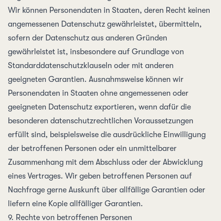
Wir können Personen­daten in Staaten, deren Recht keinen
angemessenen Daten­schutz gewähr­leistet, über­mitteln,
sofern der Daten­schutz aus anderen Gründen
gewährleistet ist, insbesondere auf Grund­lage von
Standard­daten­schutzklauseln oder mit anderen
geeigneten Garantien. Ausnahms­weise können wir
Personen­daten in Staaten ohne angemessenen oder
geeigneten Daten­schutz exportieren, wenn dafür die
besonderen daten­schutz­rechtlichen Voraus­setzungen
erfüllt sind, beispiels­weise die aus­drückliche Ein­willigung
der betroffenen Personen oder ein unmittelbarer
Zusammen­hang mit dem Abschluss oder der Abwicklung
eines Vertrages. Wir geben betroffenen Personen auf
Nachfrage gerne Aus­kunft über all­fällige Garantien oder
liefern eine Kopie all­fälliger Garantien.
9. Rechte von betroffenen Personen