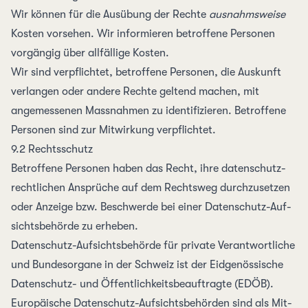
Wir können für die Aus­übung der Rechte
ausnahms­weise
Kosten vor­sehen. Wir infor­mieren be­troffene Per­sonen
vorgängig über all­fällige Kosten.
Wir sind ver­pflichtet, betroffene Personen, die Auskunft
ver­langen oder andere Rechte geltend machen, mit
angemessenen Mass­nahmen zu identi­fizieren. Betroffene
Personen sind zur Mit­wirkung verpflichtet.
9.2 Rechtsschutz
Betroffene Personen haben das Recht, ihre daten­schutz­
rechtlichen Ansprüche auf dem Recht­sweg durch­zusetzen
oder Anzeige bzw. Beschwerde bei einer Daten­schutz-Auf­
sichts­behörde zu erheben.
Daten­schutz-Aufsichts­behörde für private Verantwortliche
und Bundes­organe in der Schweiz ist der
Eid­genössische
Daten­schutz- und Öffentlich­keits­beauftragte (EDÖB)
.
Europäische Daten­schutz-Aufsichts­behörden sind als
Mit­