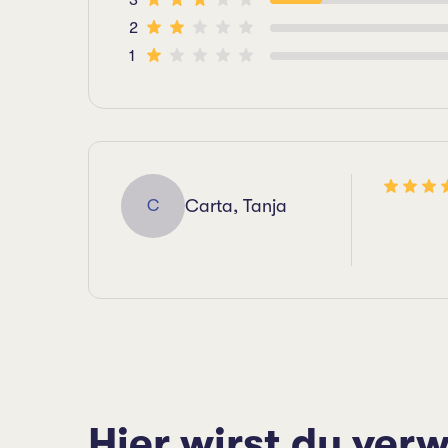
3
2
1
Carta, Tanja
C
Hier wirst du verw