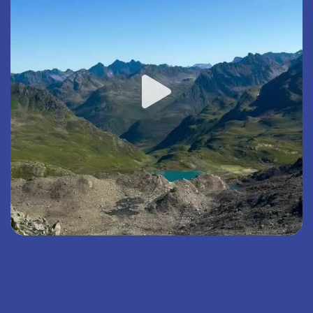
Die Christoffel Ferienwohnungen AG ist
ermächtigt, dem Gast für die Bearbeitung der
Stornierung oder Umbuchung eine Servicegebühr
in Höhe von 200.- CHF pro Buchung zu
verrechnen.
Bei vorzeitiger Beendigung der Miete findet keine
Mietreduktion statt.