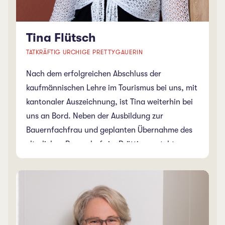
Tina Flütsch
TATKRÄFTIG URCHIGE PRETTYGAUERIN
Nach dem erfolgreichen Abschluss der
kaufmännischen Lehre im Tourismus bei uns, mit
kantonaler Auszeichnung, ist Tina weiterhin bei
uns an Bord. Neben der Ausbildung zur
Bauernfachfrau und geplanten Übernahme des
elterlichen Bauernhofs im Prättigau, steht uns
Tina weiterhin Teilzeit zur Seite. Als angehende
Bäuerin weiss sie, wie man tatkräftig mit
anpackt und ist sich für nichts zu schade. Mit
ihrem urchigen «prettygauer» Dialekt hilft sie
gerne bei diversen Anliegen. Und ja – Bäuerin