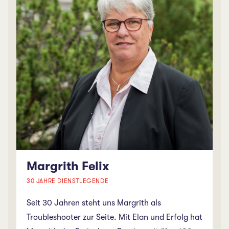
Schalterchef und Stellvertreter der
Geschäftsführung ist er gerne bei diversen
Anliegen für Ihre Ferienwünsche zur Stelle. Seine
Freizeit verbringt Michael am liebsten in den
Bergen oder auf dem Wasser.
Margrith Felix
30 JAHRE DIENSTLEGENDE
Seit 30 Jahren steht uns Margrith als
Troubleshooter zur Seite. Mit Elan und Erfolg hat