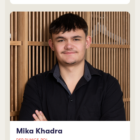
Kommunikation im Berufsalltag haben die in
Davos Aufgewachsene zu uns geführt. Mit ihrer
unbeschreiblichen Engelsgeduld ergänzt sie
unser Team perfekt.
Mika Khadra
DER RUHIGE POL