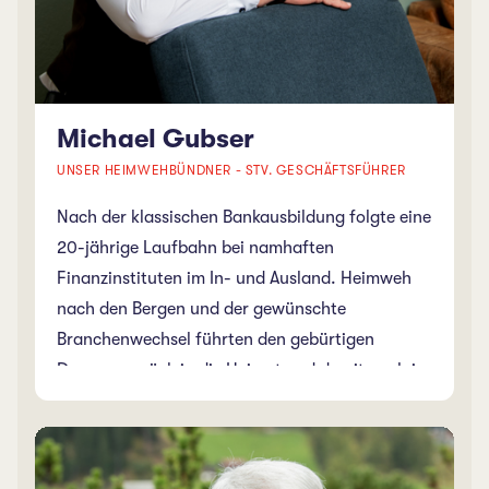
Unternehmen bringen.
Michael Gubser
UNSER HEIMWEHBÜNDNER - STV. GESCHÄFTSFÜHRER
Nach der klassischen Bankausbildung folgte eine
20-jährige Laufbahn bei namhaften
Finanzinstituten im In- und Ausland. Heimweh
nach den Bergen und der gewünschte
Branchenwechsel führten den gebürtigen
Davoser zurück in die Heimat und damit auch in
unsere Hände. Mit einer ordentlichen Portion
Humor und dem Flair für Kundenanliegen,
ergänzt uns Michael im Team perfekt. Als