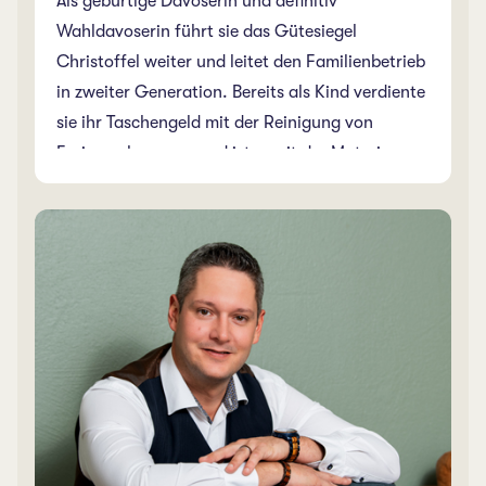
Als gebürtige Davoserin und definitiv
Wahldavoserin führt sie das Gütesiegel
Christoffel weiter und leitet den Familienbetrieb
in zweiter Generation. Bereits als Kind verdiente
sie ihr Taschengeld mit der Reinigung von
Ferienwohnungen und ist somit der Materie von
Grund auf bestens vertraut. Sie schloss an der
Universität St.Gallen mit dem Master of Art /
MBA in Kommunikation, Tourismus und
Dienstleistungen ab. Danach zog es sie wieder
ins Bündnerland, wo sie schliesslich als
Geschäftsführerin das Bade- und
Wellnesszentrum in Alvaneu Bad mit 60
Mitarbeitern leitete. Als 3-faches Familienmami
möchte sie unter dem Credo „mehr als nur
gewohnt“ weiterhin frischen Wind ins