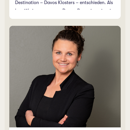
Destination – Davos Klosters – entschieden. Als
langjährig zugezogene Davos-Bernerin weiss sie
über die Vorzüge von Davos bestens Bescheid
und bedient Sie gerne mit charmantem Berner
Dialekt. Haben Sie einen aussergewöhnlichen
Ferienwunsch? Als Herzensmensch versteht es
Marlies keinen Ferienwunsch abzuschlagen –
herzlichst unsere Marlies.