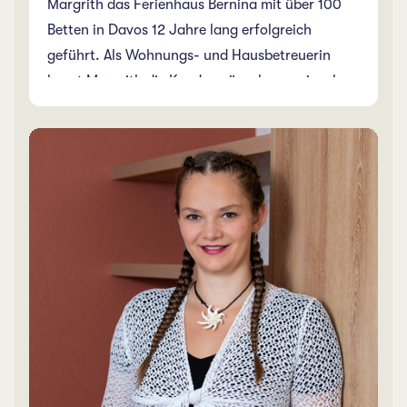
Margrith das Ferienhaus Bernina mit über 100
Betten in Davos 12 Jahre lang erfolgreich
geführt. Als Wohnungs- und Hausbetreuerin
kennt Margrith die Kundenwünsche praxisnah
bestens und greift auf einen breiten Background
zurück. Eigentlich ist Margrith seit 2018 bereits
frühzeitig pensioniert. Sie kann nicht ohne uns
und wir definitiv nicht ohne sie. Damit ihre
Pensionsträume nicht zu kurz kommen, arbeitet
sie des Öfteren in ihrem eigens umgebauten
Feriendomizil in Florida im Homeoffice. Nicht
erschrecken, wenn dann einmal Mails mit
nächtlicher Zeitverschiebung eingehen. Als
Davoserin kennt sie die Gegend und
Ferienwünsche bestens.