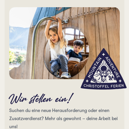
nationalen und internationale Hockeyturnieren
unter Beweis gestellt. Damit der
Computerbildschirm vor lauter Eis nicht
einfriert, zeigen wir Nico gerne die Finessen des
kaufmännischen Berufes und unterstützen bei
der wichtigen beruflichen Ausbildung als
Standbein neben dem Sport.
Wir stellen ein!
Suchen du eine neue Herausforderung oder einen
Zusatzverdienst? Mehr als gewohnt – deine Arbeit bei
uns!