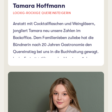
Tamara Hoffmann
LOCKIG-ROCKIGE QUEREINSTEIGERIN
Anstatt mit Cocktailflaschen und Weingläsern,
jongliert Tamara neu unsere Zahlen im
Backoffice. Dem Familienleben zuliebe hat die
Bündnerin nach 20 Jahren Gastronomie den
Quereinstieg bei uns in die Buchhaltung gewagt.
In der Freizeit trifft man das Mami von 2 Jungs
in der Natur oder beim geselligen Zusammensein
auf der eigenen Alp an. Und wenn sie es
manchmal ohne Gastro fast nicht mehr aushält,
hilft sie sehr gerne bei ihrem Mann im
Restaurant Hugo’s in Davos aus.