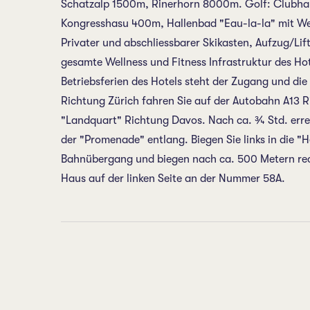
Schatzalp 1500m, Rinerhorn 8000m. Golf: Clubhau
Kongresshasu 400m, Hallenbad "Eau-la-la" mit W
Privater und abschliessbarer Skikasten, Aufzug/Lif
gesamte Wellness und Fitness Infrastruktur des H
Betriebsferien des Hotels steht der Zugang und di
Richtung Zürich fahren Sie auf der Autobahn A13 R
"Landquart" Richtung Davos. Nach ca. ¾ Std. errei
der "Promenade" entlang. Biegen Sie links in die "H
Bahnübergang und biegen nach ca. 500 Metern rech
Haus auf der linken Seite an der Nummer 58A.