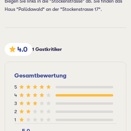
biegen Sie links in die "Stockenstrasse" ab. Sie finden das
Haus "Palüdawald" an der "Stockenstrasse 17".
4.0
1 Gastkritiker
Gesamtbewertung
5
4
3
2
1