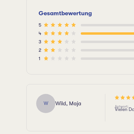
Gesamtbewertung
5
4
3
2
1
Wild, Maja
W
Antwort:
Vielen D