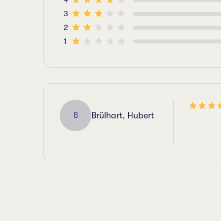
4
3
2
1
Brülhart, Hubert
B