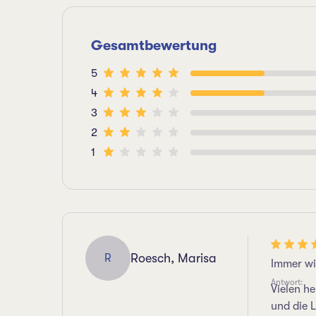
Gesamtbewertung
5
4
3
2
1
Roesch, Marisa
R
Immer wie
Antwort:
Vielen he
und die 