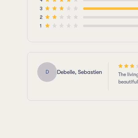
4
3
2
1
Debelle, Sebastien
D
The livin
beautiful