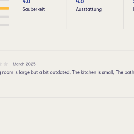
4.0
4.0
Sauberkeit
Ausstattung
March 2025
g room is large but a bit outdated, The kitchen is small, The bat