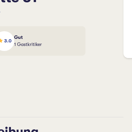
r
Gut
3.0
1 Gastkritiker
eibung