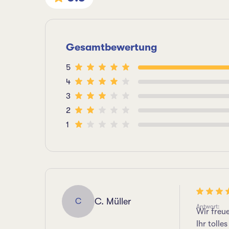
Gesamtbewertung
5
4
3
2
1
C. Müller
C
Antwort:
Wir freu
Ihr tolle