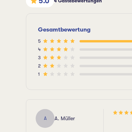
5.0
4 Gästebewertungen
Gesamtbewertung
5
4
3
2
1
A. Müller
A